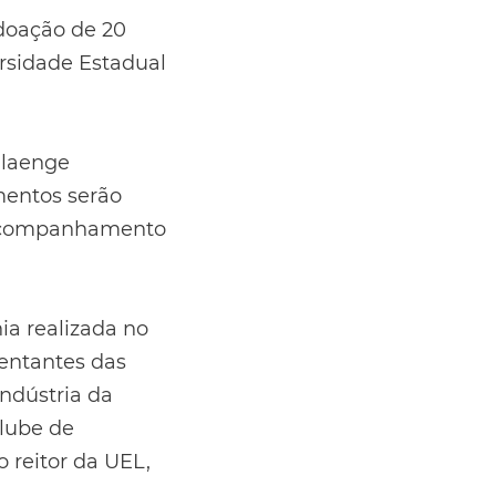
 doação de 20
rsidade Estadual
Plaenge
mentos serão
 acompanhamento
a realizada no
sentantes das
ndústria da
Clube de
o reitor da UEL,