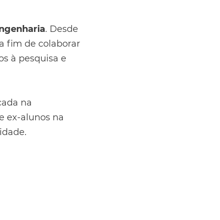
Engenharia
. Desde
a fim de colaborar
os à pesquisa e
çada na
e ex-alunos na
idade.