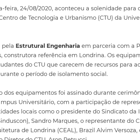
-feira, 24/08/2020, aconteceu a solenidade para
Centro de Tecnologia e Urbanismo (CTU) da Unive
.
a pela
Estrutural Engenharia
em parceria com a 
 construtora referência em Londrina. Os equipa
studantes do CTU que carecem de recursos para
durante o período de isolamento social.
 dos equipamentos foi assinado durante cerimôni
ampus Universitário, com a participação de repre
idades locais como o presidente do Sindicato da I
(Sinduscon), Sandro Marques, o representante do 
tetura de Londrina (CEAL), Brazil Alvim Versoza, 
o Diretor do CTU, Aron Petrucci.