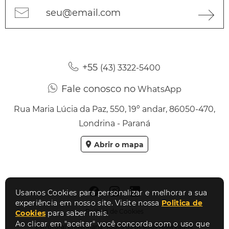
seu@email.com
+55
(43) 3322-5400
Fale conosco no
WhatsApp
Rua Maria Lúcia da Paz, 550, 19º andar, 86050-470,
Londrina - Paraná
Abrir o mapa
Usamos Cookies para personalizar e melhorar a sua
experiência em nosso site. Visite nossa
Politica de
Política de Cookies
Cookies
para saber mais.
Ao clicar em "aceitar" você concorda com o uso que
Estrutural Engenharia. Todos os direitos reservados.