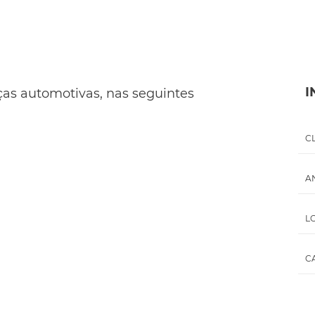
I
ças automotivas, nas seguintes
C
A
L
C