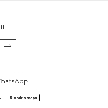
il
hatsApp
ná
Abrir o mapa